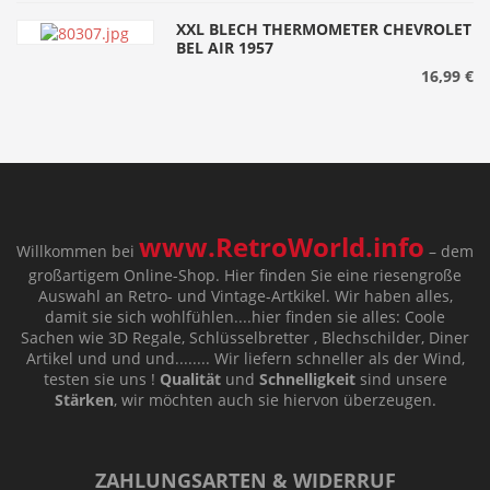
XXL BLECH THERMOMETER CHEVROLET
BEL AIR 1957
16,99 €
www.RetroWorld.info
Willkommen bei
– dem
großartigem Online-Shop. Hier finden Sie eine riesengroße
Auswahl an Retro- und Vintage-Artkikel. Wir haben alles,
damit sie sich wohlfühlen....hier finden sie alles: Coole
Sachen wie 3D Regale, Schlüsselbretter , Blechschilder, Diner
Artikel und und und........ Wir liefern schneller als der Wind,
testen sie uns !
Qualität
und
Schnelligkeit
sind unsere
Stärken
, wir möchten auch sie hiervon überzeugen.
ZAHLUNGSARTEN & WIDERRUF