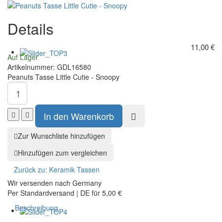
Wars
Frühstücks-
Reisetasse
Set
Details
Logo
Snoopy
+
Woodstock
11,00 €
cute
Auf Lager
+
Artikelnummer:
GDL16580
Cuddly
Peanuts Tasse Little Cutie - Snoopy
Zur Wunschliste hinzufügen
Hinzufügen zum vergleichen
Zurück zu:
Keramik Tassen
Wir versenden nach Germany
Per Standardversand | DE für 5,00 €
Beschreibung