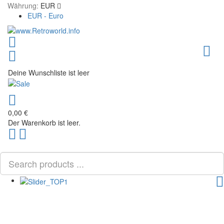
Währung:
EUR
EUR - Euro
Toggl
Deine Wunschliste ist leer
0,00 €
Der Warenkorb ist leer.
Scroll
PLG_SYSTEM_VPFRAMEWORK_SCROLL_TO_BOTTOM
to
Top