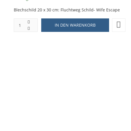
Blechschild 20 x 30 cm: Fluchtweg Schild- Wife Escape
ZUR WUNSCHLISTE HINZUFÜGEN
HINZUFÜGEN ZUM VERGLEICHEN
ZURÜCK ZU:
BLECHSCHILD 20X30
BESCHREIBUNG
LIEFERZEIT
: