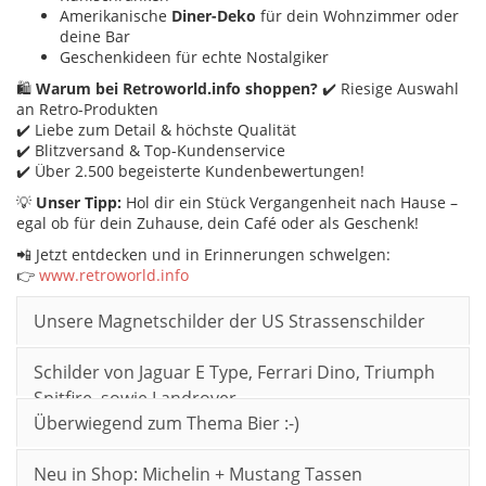
Amerikanische
Diner-Deko
für dein Wohnzimmer oder
deine Bar
Geschenkideen für echte Nostalgiker
🛍️
Warum bei Retroworld.info shoppen?
✔️ Riesige Auswahl
an Retro-Produkten
✔️ Liebe zum Detail & höchste Qualität
✔️ Blitzversand & Top-Kundenservice
✔️ Über 2.500 begeisterte Kundenbewertungen!
💡
Unser Tipp:
Hol dir ein Stück Vergangenheit nach Hause –
egal ob für dein Zuhause, dein Café oder als Geschenk!
📲 Jetzt entdecken und in Erinnerungen schwelgen:
👉
www.retroworld.info
Unsere Magnetschilder der US Strassenschilder
Schilder von Jaguar E Type, Ferrari Dino, Triumph
Spitfire, sowie Landrover
Überwiegend zum Thema Bier :-)
Neu in Shop: Michelin + Mustang Tassen