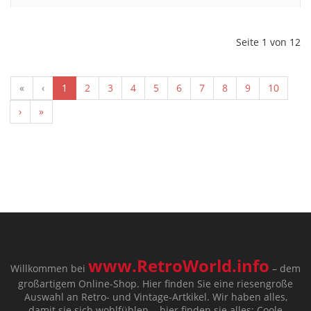
Seite 1 von 12
«
‹
1
2
3
4
5
6
7
8
9
10
›
»
www.RetroWorld.info
Willkommen bei
– dem
großartigem Online-Shop. Hier finden Sie eine riesengroße
Auswahl an Retro- und Vintage-Artkikel. Wir haben alles,
damit sie sich wohlfühlen....hier finden sie alles: Coole