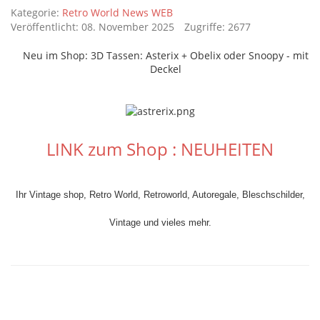
Details
Kategorie:
Retro World News WEB
Veröffentlicht: 08. November 2025
Zugriffe: 2677
Neu im Shop: 3D Tassen: Asterix + Obelix oder Snoopy - mit
Deckel
LINK zum Shop : NEUHEITEN
Ihr Vintage shop, Retro World, Retroworld, Autoregale, Bleschschilder,
Vintage und vieles mehr.
Ihr Vintage shop, Retro World, Retroworld, Bleschschilder, Vintage und