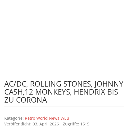
Ihr Vintage shop, Retro World, Retroworld, Bleschschilder, Vintage und
vieles mehr.
Ihr Vintage shop, Retro World, Retroworld, Bleschschilder, Vintage und
vieles mehr.
autoregale
Ihr Vintage shop, Retro World, Retroworld, Bleschschilder,
Autoregale, Vintage und vieles mehr.
AC/DC, ROLLING STONES, JOHNNY
CASH,12 MONKEYS, HENDRIX BIS
ZU CORONA
Details
Kategorie:
Retro World News WEB
Veröffentlicht: 03. April 2026
Zugriffe: 1515