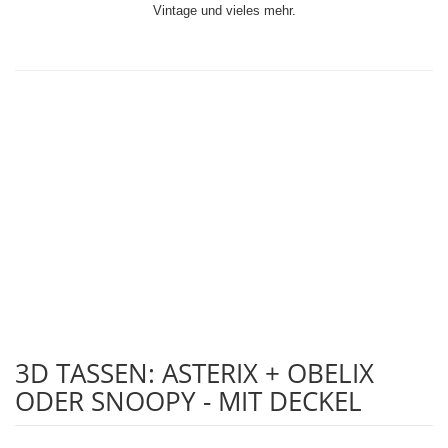
Vintage und vieles mehr.
Ihr Vintage shop, Retro World, Retroworld, Bleschschilder, Vintage und
vieles mehr.
Ihr Vintage shop, Retro World, Retroworld, Bleschschilder, Vintage und
vieles mehr.
autoregale
Ihr Vintage shop, Retro World, Retroworld, Bleschschilder,
Autoregale, Vintage und vieles mehr.
3D TASSEN: ASTERIX + OBELIX
ODER SNOOPY - MIT DECKEL