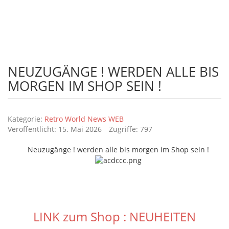
autoregale
Ihr Vintage shop, Retro World, Retroworld, Bleschschilder,
Autoregale, Vintage und vieles mehr.
NEUZUGÄNGE ! WERDEN ALLE BIS
MORGEN IM SHOP SEIN !
Details
Kategorie:
Retro World News WEB
Veröffentlicht: 15. Mai 2026
Zugriffe: 797
Neuzugänge ! werden alle bis morgen im Shop sein !
LINK zum Shop : NEUHEITEN