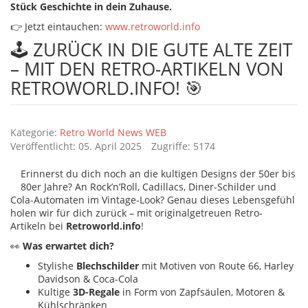
Stück Geschichte in dein Zuhause.
👉 Jetzt eintauchen:
www.retroworld.info
🕹️ ZURÜCK IN DIE GUTE ALTE ZEIT
– MIT DEN RETRO-ARTIKELN VON
RETROWORLD.INFO! 🎯
Details
Kategorie:
Retro World News WEB
Veröffentlicht: 05. April 2025
Zugriffe: 5174
Erinnerst du dich noch an die kultigen Designs der 50er bis
80er Jahre? An Rock’n’Roll, Cadillacs, Diner-Schilder und
Cola-Automaten im Vintage-Look? Genau dieses Lebensgefühl
holen wir für dich zurück – mit originalgetreuen Retro-
Artikeln bei
Retroworld.info
!
👀
Was erwartet dich?
Stylishe
Blechschilder
mit Motiven von Route 66, Harley
Davidson & Coca-Cola
Kultige
3D-Regale
in Form von Zapfsäulen, Motoren &
Kühlschränken