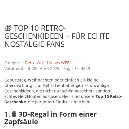
Autoregale, Vintage und vieles mehr.
🎁 TOP 10 RETRO-
GESCHENKIDEEN – FÜR ECHTE
NOSTALGIE-FANS
Details
Kategorie:
Retro World News WEB
Veröffentlicht: 05. April 2025
Zugriffe: 4849
Geburtstag, Weihnachten oder einfach als kleine
Überraschung – für Retro-Liebhaber gibt es unzählige
Geschenkideen, die nicht nur schön aussehen, sondern
echtes Herzklopfen auslösen. Hier sind unsere
Top 10 Retro-
Geschenke
, die garantiert Eindruck machen!
1. 🛢️
3D-Regal in Form einer
Zapfsäule