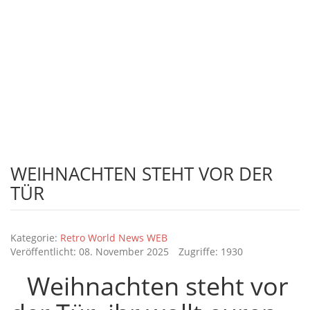
vieles mehr.
Ihr Vintage shop, Retro World, Retroworld, Bleschschilder, Vintage und
vieles mehr.
autoregale
Ihr Vintage shop, Retro World, Retroworld, Bleschschilder,
Autoregale, Vintage und vieles mehr.
WEIHNACHTEN STEHT VOR DER
TÜR
Details
Kategorie:
Retro World News WEB
Veröffentlicht: 08. November 2025
Zugriffe: 1930
Weihnachten steht vor