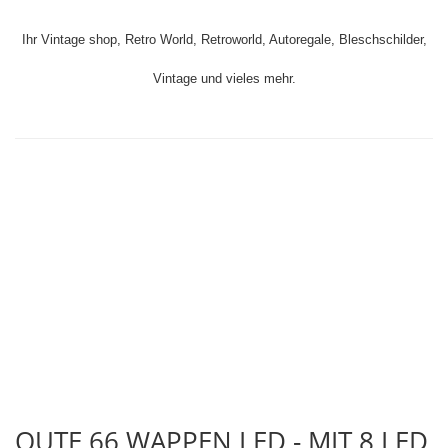
Ihr Vintage shop, Retro World, Retroworld, Autoregale, Bleschschilder,
Vintage und vieles mehr.
Ihr Vintage shop, Retro World, Retroworld, Bleschschilder, Vintage und
vieles mehr.
Ihr Vintage shop, Retro World, Retroworld, Bleschschilder, Vintage und
vieles mehr.
autoregale
Ihr Vintage shop, Retro World, Retroworld, Bleschschilder,
Autoregale, Vintage und vieles mehr.
OUTE 66 WAPPEN LED - MIT 8 LED