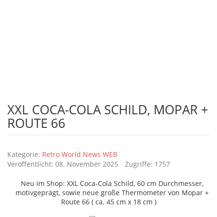
vieles mehr.
Ihr Vintage shop, Retro World, Retroworld, Bleschschilder, Vintage und
vieles mehr.
autoregale
Ihr Vintage shop, Retro World, Retroworld, Bleschschilder,
Autoregale, Vintage und vieles mehr.
XXL COCA-COLA SCHILD, MOPAR +
ROUTE 66
Details
Kategorie:
Retro World News WEB
Veröffentlicht: 08. November 2025
Zugriffe: 1757
Neu im Shop: XXL Coca-Cola Schild, 60 cm Durchmesser,
motivgeprägt, sowie neue große Thermometer von Mopar +
Route 66 ( ca. 45 cm x 18 cm )