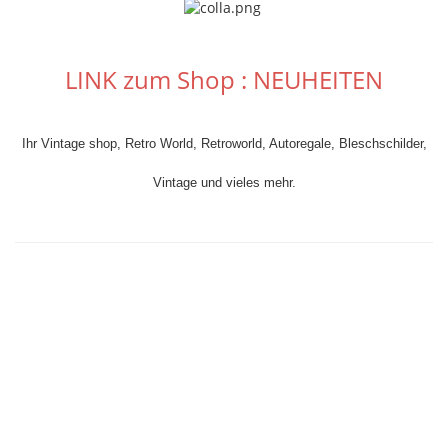
LINK zum Shop : NEUHEITEN
Ihr Vintage shop, Retro World, Retroworld, Autoregale, Bleschschilder,
Vintage und vieles mehr.
Ihr Vintage shop, Retro World, Retroworld, Bleschschilder, Vintage und
vieles mehr.
Ihr Vintage shop, Retro World, Retroworld, Bleschschilder, Vintage und
vieles mehr.
autoregale
Ihr Vintage shop, Retro World, Retroworld, Bleschschilder,