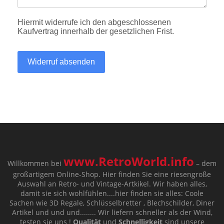
Hiermit widerrufe ich den abgeschlossenen
Kaufvertrag innerhalb der gesetzlichen Frist.
Widerruf absenden
www.RetroWorld.info
Willkommen bei
– dem
großartigem Online-Shop. Hier finden Sie eine riesengroße
Auswahl an Retro- und Vintage-Artkikel. Wir haben alles,
damit sie sich wohlfühlen....hier finden sie alles: Coole
Sachen wie 3D Regale, Schlüsselbretter , Blechschilder, Diner
Artikel und und und........ Wir liefern schneller als der Wind,
testen sie uns !
Qualität
und
Schnelligkeit
sind unsere