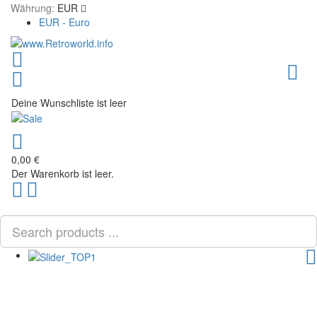
Währung:
EUR
EUR - Euro
Toggl
Deine Wunschliste ist leer
0,00 €
Der Warenkorb ist leer.
Scroll
PLG_SYSTEM_VPFRAMEWORK_SCROLL_TO_BOTTOM
to
Top