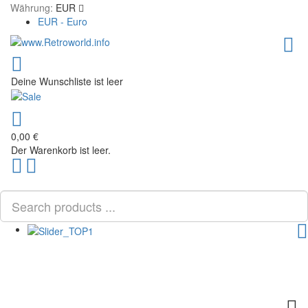
Währung:
EUR
EUR - Euro
Deine Wunschliste ist leer
0,00 €
Der Warenkorb ist leer.
Scroll
PLG_SYSTEM_VPFRAMEWORK_SCROLL_TO_BOTTOM
to
Top
TOG