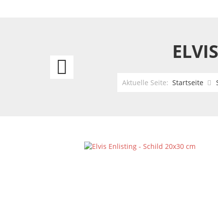
ELVI
Elvis
Graceland-
Aktuelle Seite:
Startseite
Schild
20x30
cm