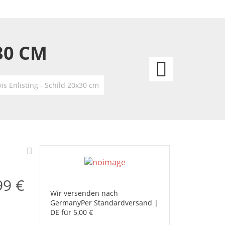
30 CM
Elvis
Pink
vis Enlisting - Schild 20x30 cm
Cadill
-
Schild
20x30
99 €
Wir versenden nach
cm
Germany
Per Standardversand |
DE für 5,00 €