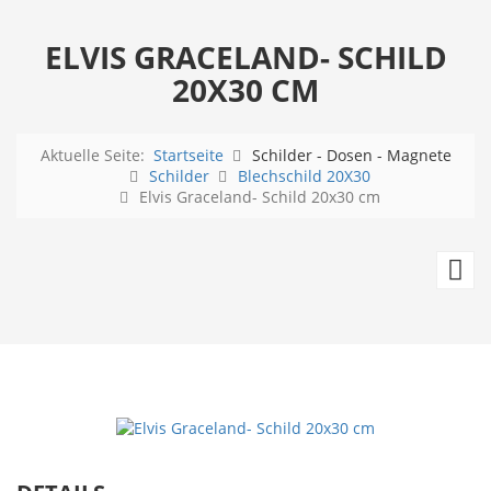
ELVIS GRACELAND- SCHILD
20X30 CM
Aktuelle Seite:
Startseite
Schilder - Dosen - Magnete
Schilder
Blechschild 20X30
Elvis Graceland- Schild 20x30 cm
El
En
-
Sc
2
c