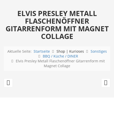
ELVIS PRESLEY METALL
FLASCHENÖFFNER
GITARRENFORM MIT MAGNET
COLLAGE
Aktuelle Seite:
Startseite
Shop | Kurioses
Sonstiges
BBQ / Küche / DINER
Elvis Presley Metall Flaschenöffner Gitarrenform mit
Magnet Collage
Elvis
El
Presley
Pr
Metall
Me
Flaschenöffner
Fl
Gitarrenform
Gi