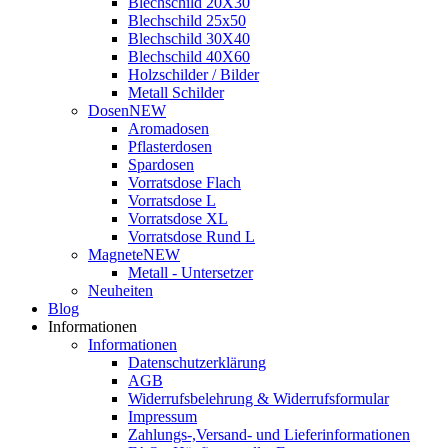
Blechschild 20X30
Blechschild 25x50
Blechschild 30X40
Blechschild 40X60
Holzschilder / Bilder
Metall Schilder
Dosen
NEW
Aromadosen
Pflasterdosen
Spardosen
Vorratsdose Flach
Vorratsdose L
Vorratsdose XL
Vorratsdose Rund L
Magnete
NEW
Metall - Untersetzer
Neuheiten
Blog
Informationen
Informationen
Datenschutzerklärung
AGB
Widerrufsbelehrung & Widerrufsformular
Impressum
Zahlungs-,Versand- und Lieferinformationen