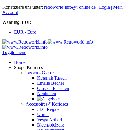
Konatktiere uns unter:
retroworld-info@t-online.de
|
Login |
Mein
Account
Währung:
EUR
EUR - Euro
Toggle menu
Home
Shop | Kurioses
Tassen - Gläser
Keramik Tassen
Emaile Becher
Gläser - Flaschen
Neuheiten
Accessoires@Korioses
3D - Regale
Uhren
Vespa Artikel
Blechspielzeig