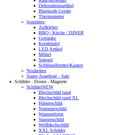
Raucherbedarf
Dekorationsartikel
Bluetooth Geräte
Thermometer
Sonstiges
Aufkleber
BBQ / Küche / DINER
Getränke
Kreidetafel
LED Artikel
Möbel
Spiegel
Schlüsselbretter/Kasten
Neuheiten
Super Angebote - Sale
Schilder - Dosen - Magnete
Schilder
NEW
Blechschild rund
Blechschild rund XL
Hängeschild
Nummerschild
Wappenform
Stassenschild
Wellblechschild
XXL Schilder