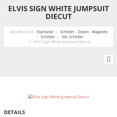
ELVIS SIGN WHITE JUMPSUIT
DIECUT
Aktuelle Seite:
Startseite
Schilder - Dosen - Magnete
Schilder
XXL Schilder
Elvis Sign White Jumpsuit Diecut
Mo
G
-
P
P
Gi
8
DETAILS
x