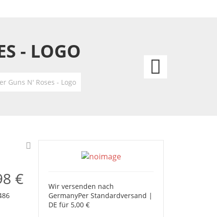
ES - LOGO
Emaill
Anste
er Guns N' Roses - Logo
Iron
Maid
Logo
98 €
Wir versenden nach
Germany
Per Standardversand |
486
DE für 5,00 €