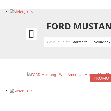
FORD MUSTANG
Lead
the
Aktuelle Seite:
Startseite
Schilder 
way
with
Pathfinder
PROMO
Motor
Oil