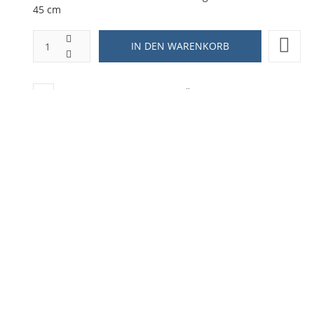
45 cm
ZUR WUNSCHLISTE HINZUFÜGEN
HINZUFÜGEN ZUM VERGLEICHEN
ZURÜCK ZU:
BLECHSCHILD 30X40
BESCHREIBUNG
LIEFERZEIT
US Stahlblechschild
Größe 18 x 12 inch = 45 x 30 cm
FORD Mustang - American Muscl