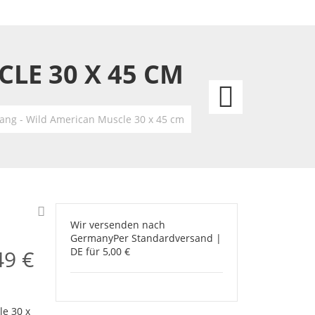
LE 30 X 45 CM
Yosem
-
ng - Wild American Muscle 30 x 45 cm
Land
of
scenic
Wir versenden nach
Germany
Per Standardversand |
Marve
49 €
DE für 5,00 €
e 30 x