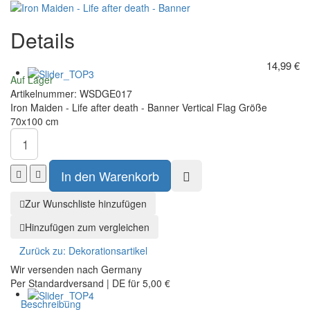
Maiden-
der
The
Ringe
Details
Beast
XL
on
Einkaufstasche:
the
44x33x13
14,99 €
Road
cm
Auf Lager
A5
Artikelnummer:
WSDGE017
Notizbuch
Iron Maiden - Life after death - Banner Vertical Flag Größe
mit
70x100 cm
Projektor
Stift
Zur Wunschliste hinzufügen
Hinzufügen zum vergleichen
Zurück zu:
Dekorationsartikel
Wir versenden nach Germany
Per Standardversand | DE für 5,00 €
Beschreibung