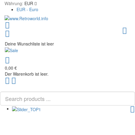
Währung:
EUR
EUR - Euro
Toggl
Deine Wunschliste ist leer
0,00 €
Der Warenkorb ist leer.
Scroll
PLG_SYSTEM_VPFRAMEWORK_SCROLL_TO_BOTTOM
to
Top