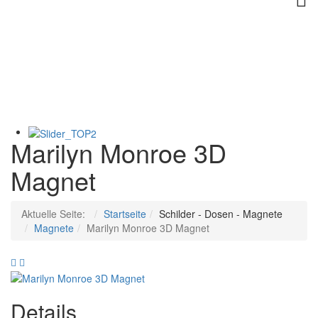
Marilyn Monroe 3D
Magnet
Aktuelle Seite:
Startseite
Schilder - Dosen - Magnete
Magnete
Marilyn Monroe 3D Magnet
Elvis
Clint
Presley
Eastwood
American
3D
Details
Legend
Magnet