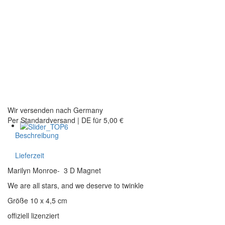
2127 Thomas Rd, Memphis, TN,
38134, US
E-Mail
info@midsouthproducts.com
Alle Midsouth Produkte anzeigen
Schließen
Wir versenden nach Germany
Per Standardversand | DE für 5,00 €
Beschreibung
Lieferzeit
Marilyn Monroe- 3 D Magnet
We are all stars, and we deserve to twinkle
Größe 10 x 4,5 cm
offiziell lizenziert