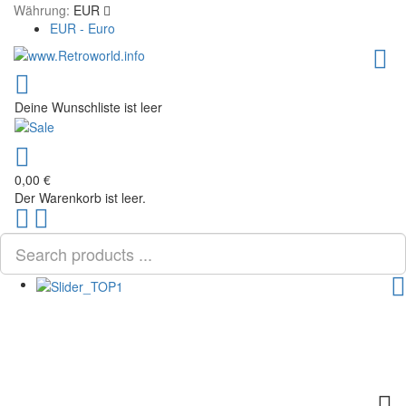
Währung:
EUR
EUR - Euro
Deine Wunschliste ist leer
0,00 €
Der Warenkorb ist leer.
Scroll
PLG_SYSTEM_VPFRAMEWORK_SCROLL_TO_BOTTOM
to
Top
TOG