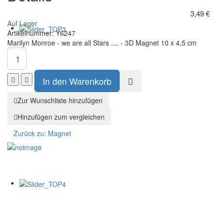
Magnet
10,5x5
cm
3,49 €
Auf Lager
Artikelnummer:
Y6247
Marilyn Monroe - we are all Stars .... - 3D Magnet 10 x 4,5 cm
Zur Wunschliste hinzufügen
Hinzufügen zum vergleichen
Zurück zu:
Magnet
Sch
×
Midsouth
MID-SOUTH PRODUCTS
Adresse