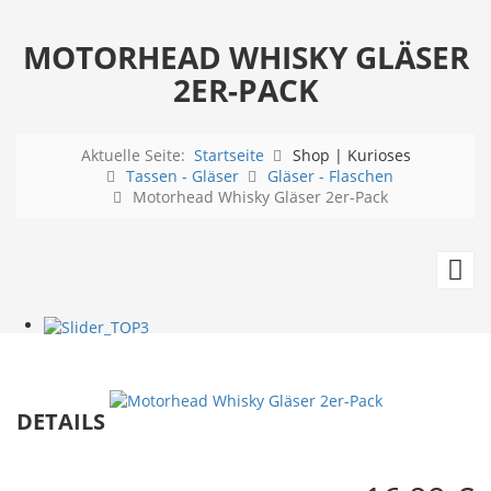
MOTORHEAD WHISKY GLÄSER
2ER-PACK
Aktuelle Seite:
Startseite
Shop | Kurioses
Tassen - Gläser
Gläser - Flaschen
Motorhead Whisky Gläser 2er-Pack
M
Sc
4e
P
DETAILS