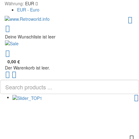
Währung:
EUR
EUR - Euro
Deine Wunschliste ist leer
0,00 €
Der Warenkorb ist leer.
Scroll
PLG_SYSTEM_VPFRAMEWORK_SCROLL_TO_BOTTOM
to
Top
TOG