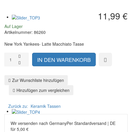
Tasse
The
Blood
Simpsons
Angels
-
11,99 €
-
Homer
320
Auf Lager
ML
Artikelnummer:
86260
New York Yankees- Latte Macchiato Tasse
Zur Wunschliste hinzufügen
Hinzufügen zum vergleichen
Zurück zu:
Keramik Tassen
Wir versenden nach Germany
Per Standardversand | DE
für 5,00 €