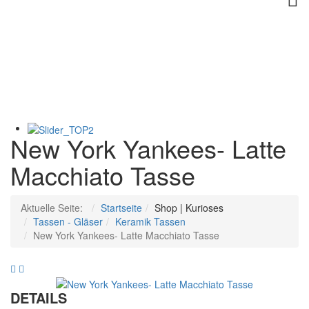
New York Yankees- Latte
Macchiato Tasse
Aktuelle Seite:
Startseite
Shop | Kurioses
Tassen - Gläser
Keramik Tassen
New York Yankees- Latte Macchiato Tasse
Warhammer
Tasse
40K
mit
DETAILS
Keramik
Thermoeffekt