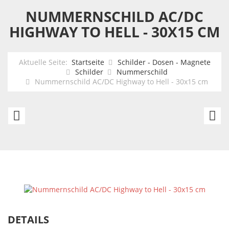
NUMMERNSCHILD AC/DC
HIGHWAY TO HELL - 30X15 CM
Aktuelle Seite:
Startseite
Schilder - Dosen - Magnete
Schilder
Nummerschild
Nummernschild AC/DC Highway to Hell - 30x15 cm
Elvis
U
Nummernschild
N
Comeback
Ar
Po
DETAILS