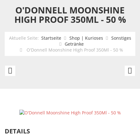
O'DONNELL MOONSHINE
HIGH PROOF 350ML - 50 %
Aktuelle Seite:
Startseite
Shop | Kurioses
Sonstiges
Getränke
O'Donnell Moonshine High Proof 350Ml - 50 %
O'Donnell
O'
Moonshine
M
Wilde
Ha
Beere
N
700ML
3
-
-
25
2
DETAILS
%
%