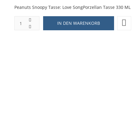
Peanuts Snoopy Tasse: Love SongPorzellan Tasse 330 ML
ZUR WUNSCHLISTE HINZUFÜGEN
HINZUFÜGEN ZUM VERGLEICHEN
ZURÜCK ZU:
TASSEN UND GLÄSER
BESCHREIBUNG
LIEFERZEIT