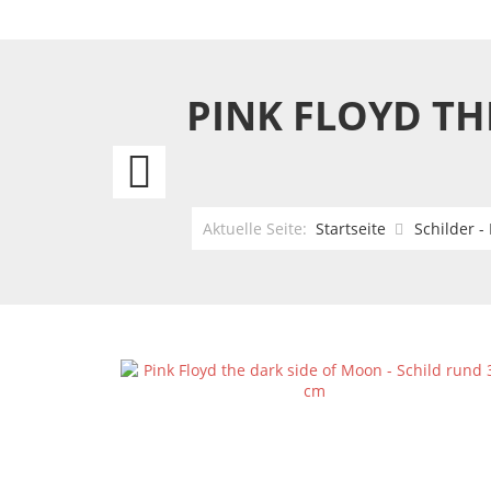
PINK FLOYD TH
Elvis
Sun
Aktuelle Seite:
Startseite
Schilder -
Records
-
Pink
-
Schild