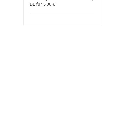
rund
DE für 5,00 €
30
cm