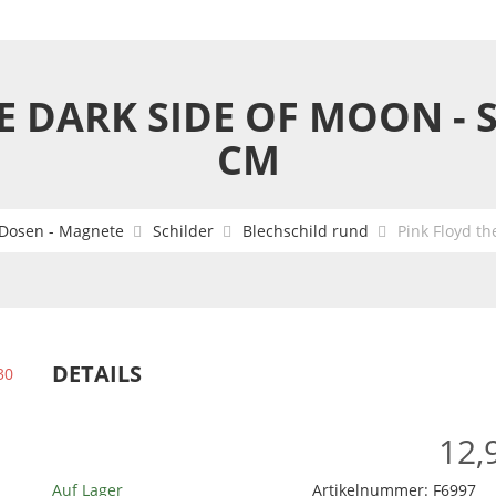
E DARK SIDE OF MOON - 
CM
 Dosen - Magnete
Schilder
Blechschild rund
Pink Floyd th
DETAILS
12,
Auf Lager
Artikelnummer:
F6997