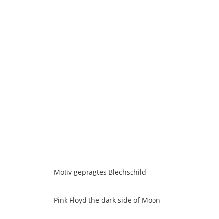
rund
30
cm
Motiv geprägtes Blechschild
Pink Floyd the dark side of Moon