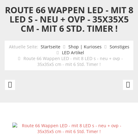
ROUTE 66 WAPPEN LED - MIT 8
LED S - NEU + OVP - 35X35X5
CM - MIT 6 STD. TIMER !
Aktuelle Seite:
Startseite
Shop | Kurioses
Sonstiges
LED Artikel
Route 66 Wappen LED - mit 8 LED s - neu + ovp -
35x35x5 cm - mit 6 Std. Timer !
Superman
L
-
Sc
gerahmtes
C
LED
Be
Panel
Ai
-
2