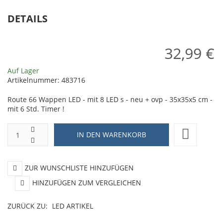
20
x
DETAILS
x
3
28
x
x
32,99 €
5
5
c
Auf Lager
cm
-
Artikelnummer:
483716
Ch
Route 66 Wappen LED - mit 8 LED s - neu + ovp - 35x35x5 cm -
mit 6 Std. Timer !
ZUR WUNSCHLISTE HINZUFÜGEN
HINZUFÜGEN ZUM VERGLEICHEN
ZURÜCK ZU:
LED ARTIKEL