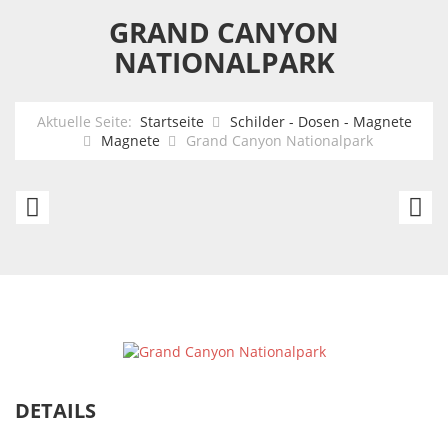
GRAND CANYON
NATIONALPARK
Aktuelle Seite:
Startseite
Schilder - Dosen - Magnete
Magnete
Grand Canyon Nationalpark
Monument
Y
Valley
Na
Tribal
Nationalpark
DETAILS