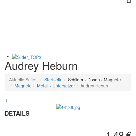
Audrey Heburn
Aktuelle Seite:
Startseite
Schilder - Dosen - Magnete
Magnete
Metall - Untersetzer
Audrey Heburn
Best
Garage
DETAILS
-
Red
1,49 €