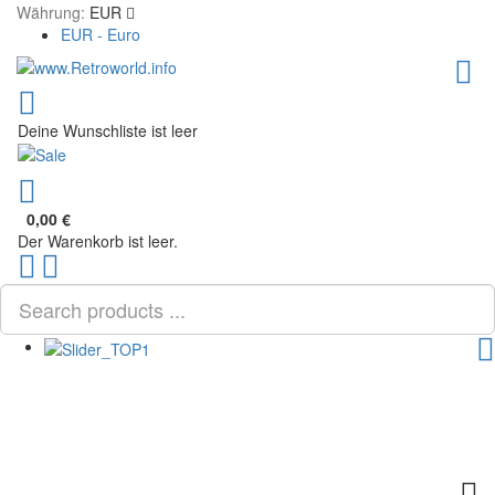
Währung:
EUR
EUR - Euro
Deine Wunschliste ist leer
0,00 €
Der Warenkorb ist leer.
Scroll
PLG_SYSTEM_VPFRAMEWORK_SCROLL_TO_BOTTOM
to
Top
TOG