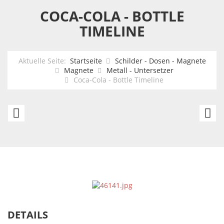
COCA-COLA - BOTTLE
TIMELINE
Aktuelle Seite:
Startseite
Schilder - Dosen - Magnete
Magnete
Metall - Untersetzer
Coca-Cola - Bottle Timeline
Cook
C
With
Co
Wine
W
Ca
DETAILS