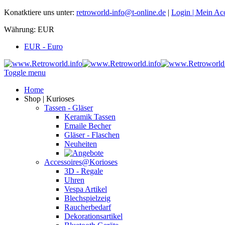
Konatktiere uns unter:
retroworld-info@t-online.de
|
Login |
Mein Ac
Währung:
EUR
EUR - Euro
Toggle menu
Home
Shop | Kurioses
Tassen - Gläser
Keramik Tassen
Emaile Becher
Gläser - Flaschen
Neuheiten
Accessoires@Korioses
3D - Regale
Uhren
Vespa Artikel
Blechspielzeig
Raucherbedarf
Dekorationsartikel