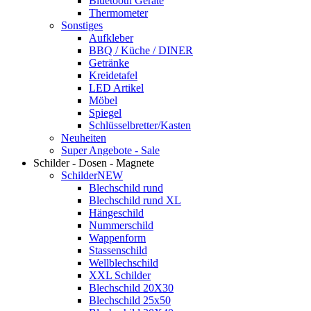
Bluetooth Geräte
Thermometer
Sonstiges
Aufkleber
BBQ / Küche / DINER
Getränke
Kreidetafel
LED Artikel
Möbel
Spiegel
Schlüsselbretter/Kasten
Neuheiten
Super Angebote - Sale
Schilder - Dosen - Magnete
Schilder
NEW
Blechschild rund
Blechschild rund XL
Hängeschild
Nummerschild
Wappenform
Stassenschild
Wellblechschild
XXL Schilder
Blechschild 20X30
Blechschild 25x50