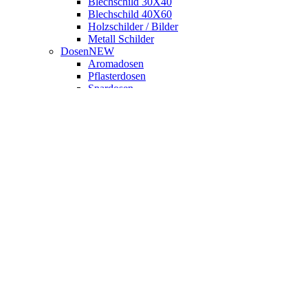
Blechschild 30X40
Blechschild 40X60
Holzschilder / Bilder
Metall Schilder
Dosen
NEW
Aromadosen
Pflasterdosen
Spardosen
Vorratsdose Flach
Vorratsdose L
Vorratsdose XL
Vorratsdose Rund L
Magnete
NEW
Metall - Untersetzer
Neuheiten
Blog
Informationen
Informationen
Datenschutzerklärung
AGB
Widerrufsbelehrung & Widerrufsformular
Impressum
Zahlungs-,Versand- und Lieferinformationen
FAQ - Häufig gestellte Fragen
Shop-Links