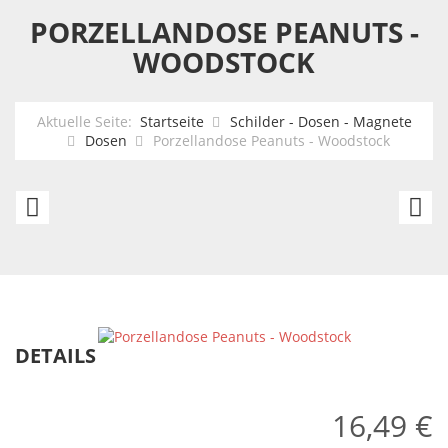
PORZELLANDOSE PEANUTS -
WOODSTOCK
Aktuelle Seite:
Startseite
Schilder - Dosen - Magnete
Dosen
Porzellandose Peanuts - Woodstock
Porzellandose
S
Peanuts
+
Comic
W
Edition
K
S
DETAILS
H
16,49 €