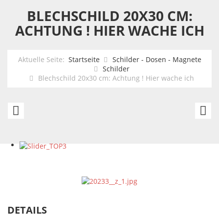
BLECHSCHILD 20X30 CM:
ACHTUNG ! HIER WACHE ICH
Aktuelle Seite:
Startseite
Schilder - Dosen - Magnete
Schilder
Blechschild 20x30 cm: Achtung ! Hier wache ich
Blechschild
Bl
20x30
2
cm:
c
Vorsicht
Be
vor
ha
dem
u
Mann
h
DETAILS
des
v