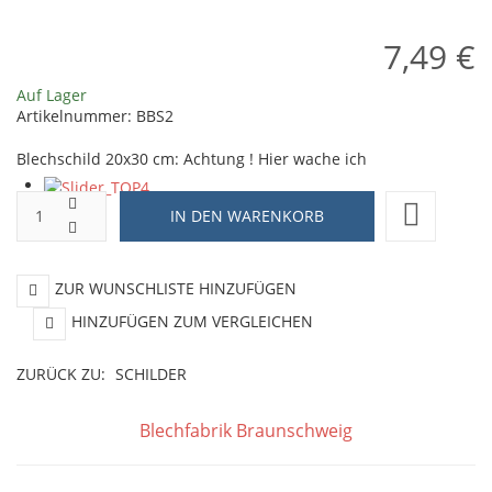
hauses
!
7,49 €
-
der
Auf Lager
Artikelnummer:
BBS2
Hund
ist
Blechschild 20x30 cm: Achtung ! Hier wache ich
harmlos
ZUR WUNSCHLISTE HINZUFÜGEN
HINZUFÜGEN ZUM VERGLEICHEN
ZURÜCK ZU:
SCHILDER
Blechfabrik Braunschweig