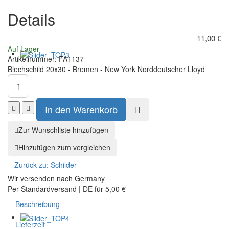
Mexiko
gut
Details
Norddeutscher
sagt
Lloyd
der
Arzt
11,00 €
Auf Lager
Artikelnummer:
FA1137
Blechschild 20x30 - Bremen - New York Norddeutscher Lloyd
Zur Wunschliste hinzufügen
Hinzufügen zum vergleichen
Zurück zu:
Schilder
Wir versenden nach Germany
Per Standardversand | DE für 5,00 €
Beschreibung
Lieferzeit