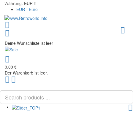
Währung:
EUR
EUR - Euro
Toggl
Deine Wunschliste ist leer
0,00 €
Der Warenkorb ist leer.
Scroll
PLG_SYSTEM_VPFRAMEWORK_SCROLL_TO_BOTTOM
to
Top