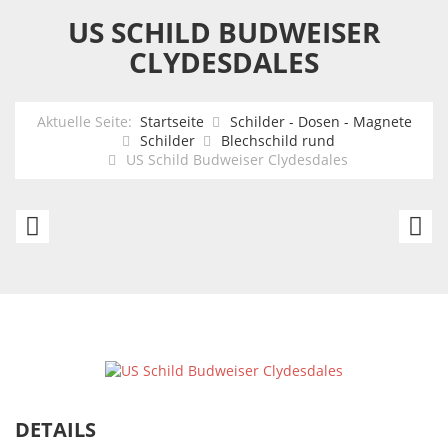
US SCHILD BUDWEISER
CLYDESDALES
Aktuelle Seite:
Startseite
Schilder - Dosen - Magnete
Schilder
Blechschild rund
US Schild Budweiser Clydesdales
US
U
Schild
Sc
Pontiac
Co
-
Co
authorized
B
Service
C
-
DETAILS
30