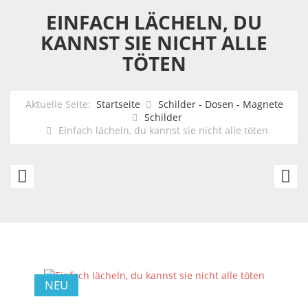
EINFACH LÄCHELN, DU
KANNST SIE NICHT ALLE
TÖTEN
Aktuelle Seite:
Startseite
Schilder - Dosen - Magnete
Schilder
Einfach lächeln, du kannst sie nicht alle töten
Fifth
C
Avenue
-
New
M
York
N
Ll
NEU