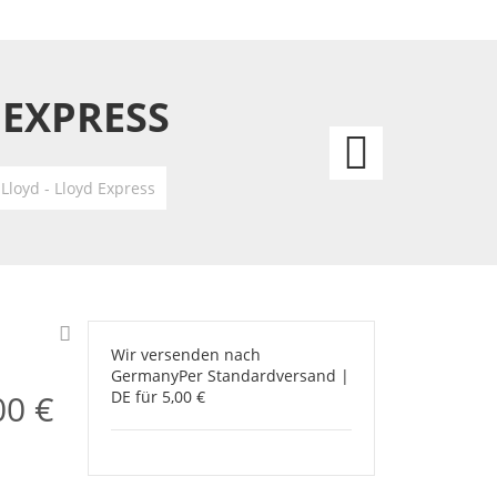
 EXPRESS
ohne
ein
loyd - Lloyd Express
paar
Katze
ist
Wir versenden nach
Germany
Per Standardversand |
man
00 €
DE für 5,00 €
nicht