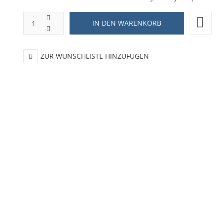
ZUR WUNSCHLISTE HINZUFÜGEN
HINZUFÜGEN ZUM VERGLEICHEN
ZURÜCK ZU:
SCHILDER
BESCHREIBUNG
LIEFERZEIT