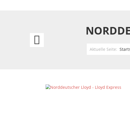
NORDDEU
Zeppelin
über
Aktuelle Seite:
Start
New
York