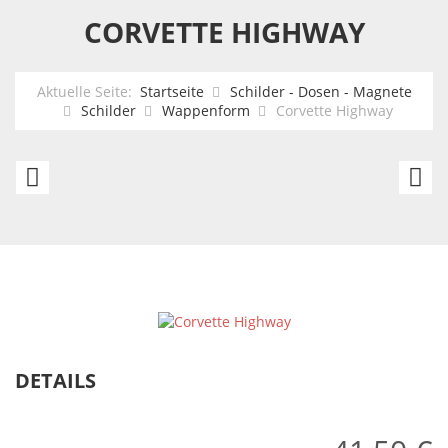
CORVETTE HIGHWAY
Aktuelle Seite:
Startseite
Schilder - Dosen - Magnete
Schilder
Wappenform
Corvette Highway
Corvette
M
Highway
H
DETAILS