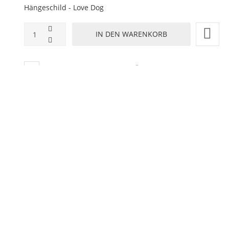
Hängeschild - Love Dog
ZUR WUNSCHLISTE HINZUFÜGEN
HINZUFÜGEN ZUM VERGLEICHEN
ZURÜCK ZU:
HÄNGESCHILD
BESCHREIBUNG
LIEFERZEIT
eprägt - Format 10x 20 cm