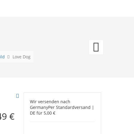
Hunde
ild
Love Dog
Wir versenden nach
Germany
Per Standardversand |
49 €
DE für 5,00 €