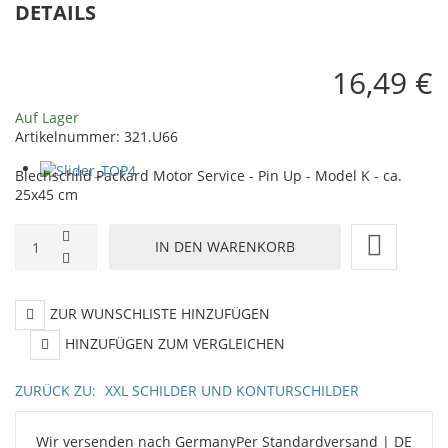
the
x
DETAILS
Ticket
1
-
c
16,49 €
Pin
Up
Auf Lager
Artikelnummer:
321.U66
-
Blechschild Packard Motor Service - Pin Up - Model K - ca.
Route
25x45 cm
66
-
ca.
40x50
ZUR WUNSCHLISTE HINZUFÜGEN
cm
HINZUFÜGEN ZUM VERGLEICHEN
ZURÜCK ZU:
XXL SCHILDER UND KONTURSCHILDER
Wir versenden nach Germany
Per Standardversand | DE