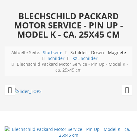
BLECHSCHILD PACKARD
MOTOR SERVICE - PIN UP -
MODEL K - CA. 25X45 CM
Aktuelle Seite:
Startseite
Schilder - Dosen - Magnete
Schilder
XXL Schilder
Blechschild Packard Motor Service - Pin Up - Model K -
ca. 25x45 cm
Blechschild
Pe
No
Co
Parking
5
-
C
Thats
5