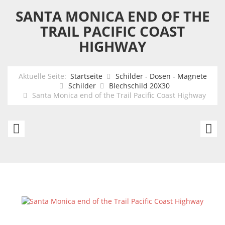
SANTA MONICA END OF THE
TRAIL PACIFIC COAST
HIGHWAY
Aktuelle Seite:
Startseite
Schilder - Dosen - Magnete
Schilder
Blechschild 20X30
Santa Monica end of the Trail Pacific Coast Highway
Niagara
S
Falls
Fr
Pa
La
Pa
C
H