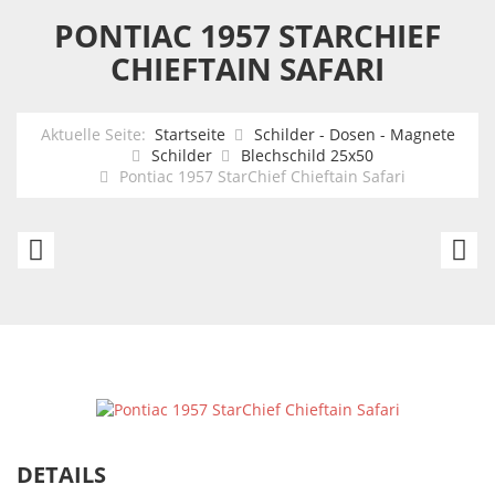
PONTIAC 1957 STARCHIEF
CHIEFTAIN SAFARI
Aktuelle Seite:
Startseite
Schilder - Dosen - Magnete
Schilder
Blechschild 25x50
Pontiac 1957 StarChief Chieftain Safari
Pontiac
Ch
Trans
C
AM
1
Firebird
S
1969
DETAILS