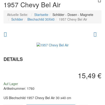
1957 Chevy Bel Air
Aktuelle Seite:
Startseite
Schilder - Dosen - Magnete
Schilder
Blechschild 30X40
1957 Chevy Bel Air
Elvis
FO
-
TR
Sun
-
Never
80
DETAILS
Sets
YE
TR
15,49 €
Auf Lager
Artikelnummer:
1760
US Blechschild 1957 Chevy Bel Air 30 x40 cm