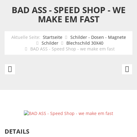
BAD ASS - SPEED SHOP - WE
MAKE EM FAST
Aktuelle Seite:
Startseite
Schilder - Dosen - Magnete
Schilder
Blechschild 30X40
BAD ASS - Speed Shop - we make em fast
GM
F
Diesel
Tr
Power
Pa
Service
on
DETAILS