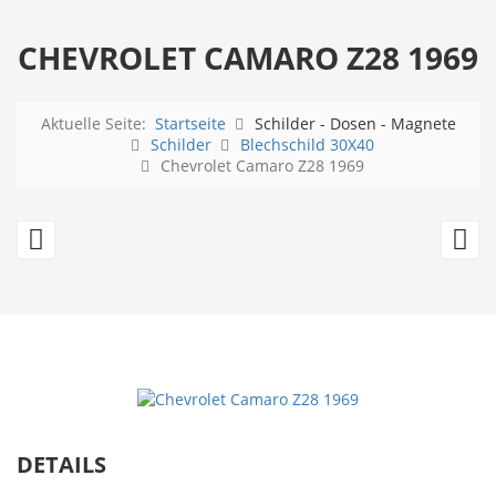
CHEVROLET CAMARO Z28 1969
Aktuelle Seite:
Startseite
Schilder - Dosen - Magnete
Schilder
Blechschild 30X40
Chevrolet Camaro Z28 1969
Plymouth
P
Barracuda
G
-
T
CUDA
Ju
440-
1
6
DETAILS