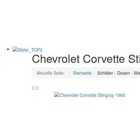
Chevrolet Corvette S
Aktuelle Seite:
Startseite
Schilder - Dosen - M
Chevrolet
Chevrolet
NOVA
El
SS
Camino
1969
SS
1969