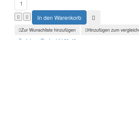
Zur Wunschliste hinzufügen
Hinzufügen zum vergleich
Zurück zu:
Blechschild 30x40
cm
o
– dem großartigem Online-Shop. Hier finden Sie eine riesengroß
n sie alles: Coole Sachen wie 3D Regale, Schlüsselbretter , Blechsch
nd
Schnelligkeit
sind unsere
Stärken
, wir möchten auch sie hierv