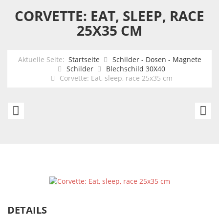
CORVETTE: EAT, SLEEP, RACE
25X35 CM
Aktuelle Seite:
Startseite
Schilder - Dosen - Magnete
Schilder
Blechschild 30X40
Corvette: Eat, sleep, race 25x35 cm
Pontiac
Ch
GTO
-
-
A
The
M
fastest
2
Ride
c
in
DETAILS
Town