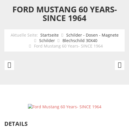
FORD MUSTANG 60 YEARS-
SINCE 1964
Aktuelle Seite:
Startseite
Schilder - Dosen - Magnete
Schilder
Blechschild 30X40
Ford Mustang 60 Years- SINCE 1964
Alchemy
F
-
B
protected
C
by
Witchcraft
DETAILS