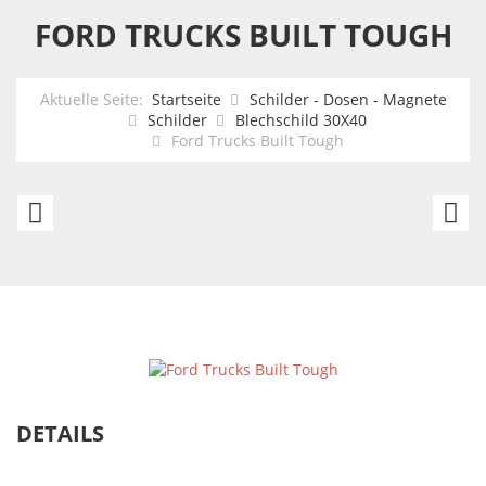
FORD TRUCKS BUILT TOUGH
Aktuelle Seite:
Startseite
Schilder - Dosen - Magnete
Schilder
Blechschild 30X40
Ford Trucks Built Tough
Ford
F
F-
A
150
A
Truck
DETAILS