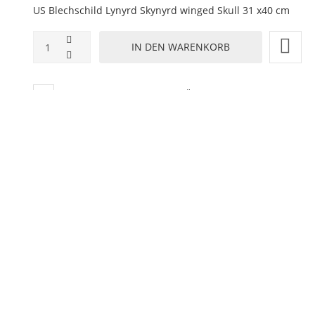
US Blechschild Lynyrd Skynyrd winged Skull 31 x40 cm
ZUR WUNSCHLISTE HINZUFÜGEN
HINZUFÜGEN ZUM VERGLEICHEN
ZURÜCK ZU:
BLECHSCHILD 30X40
BESCHREIBUNG
LIEFERZEIT