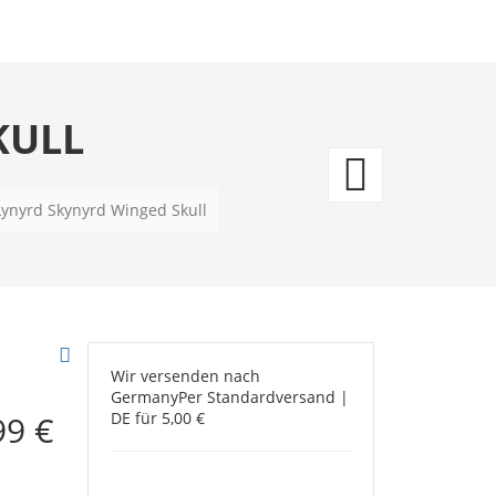
KULL
Smith
&
Lynyrd Skynyrd Winged Skull
Wess
-
Ameri
Wir versenden nach
Germany
Per Standardversand |
Made
99 €
DE für 5,00 €