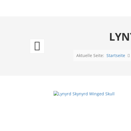
LYN
US
Schild
Aktuelle Seite:
Startseite
KISS
Decades
of
Decibles
31