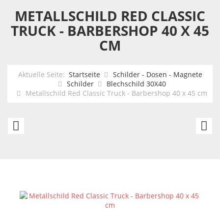
METALLSCHILD RED CLASSIC
TRUCK - BARBERSHOP 40 X 45
CM
Aktuelle Seite:
Startseite
Schilder - Dosen - Magnete
Schilder
Blechschild 30X40
Metallschild Red Classic Truck - Barbershop 40 x 45 cm
Zombies
F
Eat
Tr
Brains
-
-
F-
you
Se
re
si
safe
1