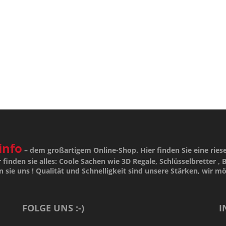
info
– dem großartigem Online-Shop. Hier finden Sie eine ries
 finden sie alles: Coole Sachen wie 3D Regale, Schlüsselbretter , B
n sie uns !
Qualität
und
Schnelligkeit
sind unsere
Stärken
, wir m
FOLGE UNS :-)
I