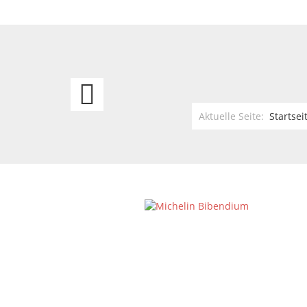
US
Schild
Aktuelle Seite:
Startsei
ca.
30
x
40
Betty