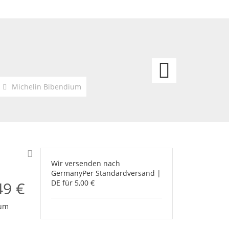
Miche
Reife
Michelin Bibendium
Pneu
Velo
Wir versenden nach
Germany
Per Standardversand |
49 €
DE für 5,00 €
ium