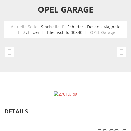
OPEL GARAGE
Aktuelle Seite:
Startseite
Schilder - Dosen - Magnete
Schilder
Blechschild 30X40
OPEL Garage
AUDI
Mi
Parking
Hi
only
th
be
M
B
DETAILS