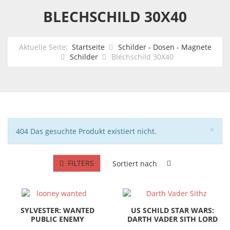
BLECHSCHILD 30X40
Aktuelle Seite:
Startseite
Schilder - Dosen - Magnete
Schilder
Blechschild 30X40
Sch
×
Hinweis
404 Das gesuchte Produkt existiert nicht.
FILTERS
Sortiert nach
SYLVESTER: WANTED
US SCHILD STAR WARS:
PUBLIC ENEMY
DARTH VADER SITH LORD